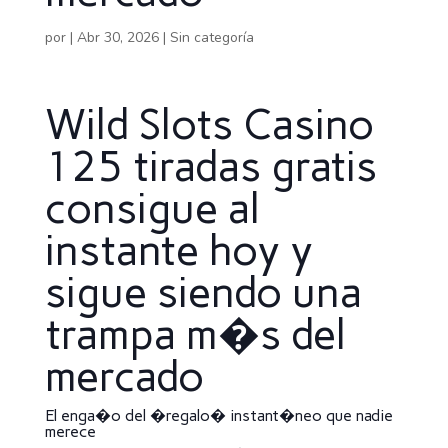
por
|
Abr 30, 2026
| Sin categoría
Wild Slots Casino
125 tiradas gratis
consigue al
instante hoy y
sigue siendo una
trampa m�s del
mercado
El enga�o del �regalo� instant�neo que nadie
merece