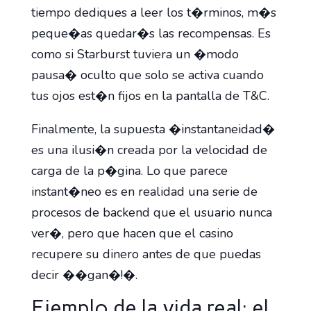
tiempo dediques a leer los t�rminos, m�s
peque�as quedar�s las recompensas. Es
como si Starburst tuviera un �modo
pausa� oculto que solo se activa cuando
tus ojos est�n fijos en la pantalla de T&C.
Finalmente, la supuesta �instantaneidad�
es una ilusi�n creada por la velocidad de
carga de la p�gina. Lo que parece
instant�neo es en realidad una serie de
procesos de backend que el usuario nunca
ver�, pero que hacen que el casino
recupere su dinero antes de que puedas
decir ��gan�!�.
Ejemplo de la vida real: el