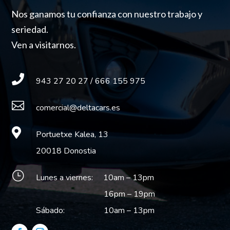
Nos ganamos tu confianza con nuestro trabajo y
seriedad.
Ven a visitarnos.

943 27 20 27 / 666 155 975

comercial@deltacars.es

Portuetxe Kalea, 13
20018 Donostia
}
Lunes a viernes: 10am – 13pm
16pm – 19pm
Sábado: 10am – 13pm