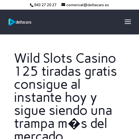
943 27 20 27
comercial@deltacars.es
Wild Slots Casino
125 tiradas gratis
consigue al
instante hoy y
sigue siendo una
trampa m�s del
mercado