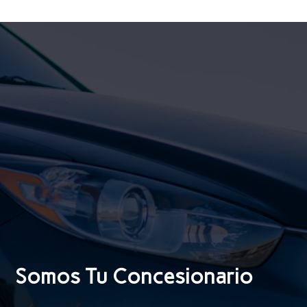
Somos Tu Concesionario