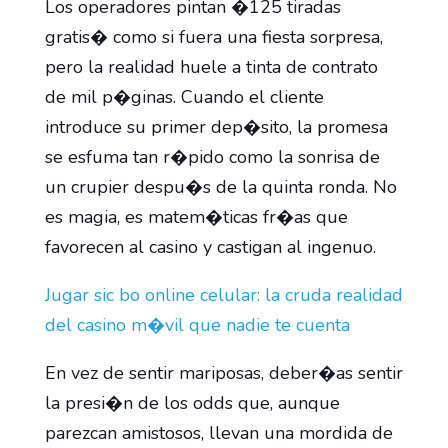
Los operadores pintan �125 tiradas
gratis� como si fuera una fiesta sorpresa,
pero la realidad huele a tinta de contrato
de mil p�ginas. Cuando el cliente
introduce su primer dep�sito, la promesa
se esfuma tan r�pido como la sonrisa de
un crupier despu�s de la quinta ronda. No
es magia, es matem�ticas fr�as que
favorecen al casino y castigan al ingenuo.
Jugar sic bo online celular: la cruda realidad
del casino m�vil que nadie te cuenta
En vez de sentir mariposas, deber�as sentir
la presi�n de los odds que, aunque
parezcan amistosos, llevan una mordida de