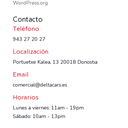
WordPress.org
Contacto
Teléfono
943 27 20 27
Localización
Portuetxe Kalea, 13 20018 Donostia
Email
comercial@deltacars.es
Horarios
Lunes a viernes: 11am - 19pm
Sábado: 10am - 13pm