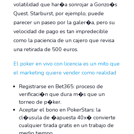
volatilidad que har�a sonrojar a Gonzo�s
Quest. Starburst, por ejemplo, puede
parecer un paseo por la galer�a, pero su
velocidad de pago es tan impredecible
como la paciencia de un cajero que revisa
una retirada de 500 euros.
El poker en vivo con licencia es un mito que
el marketing quiere vender como realidad
Registrarse en Bet365: proceso de
verificaci�n que dura m�s que un
torneo de p�ker.
Aceptar el bono en PokerStars: la
cl�usula de �apuesta 40x� convierte
cualquier tirada gratis en un trabajo de
medio tiempo.